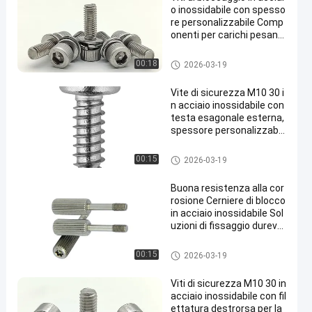
o inossidabile con spesso
re personalizzabile Comp
onenti per carichi pesanti
esagonali esterni Ideali pe
r l'industria e la meccanic
Viti di sicurezza di acciaio ino
00:18
2026-03-19
a
ssidabile
Vite di sicurezza M10 30 i
n acciaio inossidabile con
testa esagonale esterna,
spessore personalizzabil
e, ideale per applicazioni i
ndustriali
Viti di sicurezza di acciaio ino
00:15
2026-03-19
ssidabile
Buona resistenza alla cor
rosione Cerniere di blocco
in acciaio inossidabile Sol
uzioni di fissaggio durevol
i in acciaio al carbonio per
applicazioni industriali
Viti di sicurezza di acciaio ino
00:15
2026-03-19
ssidabile
Viti di sicurezza M10 30 in
acciaio inossidabile con fil
ettatura destrorsa per la