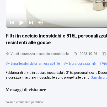
Filtri in acciaio inossidabile 316L personalizzat
resistenti alle gocce
Viti di sicurezza di acciaio inossidabile
2023-10-26
#
viti inalterabili della lamiera sottile
#
viti di sicurezza m6
#
Vit
Fabbricanti di viti in acciaio inossidabile 316L personalizzate Descri
sicurezza in acciaio inossidabile sono progettate per ...
Guarda di 
Messaggi di visitatore
Nessun commento pubblico