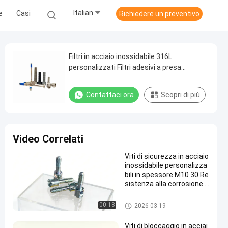
Italian
e
Casi
Richiedere un preventivo
Filtri in acciaio inossidabile 316L
personalizzati Filtri adesivi a presa
esagonale Filtri resistenti alle gocce
Contattaci ora
Scopri di più
Video Correlati
Viti di sicurezza in acciaio
inossidabile personalizza
bili in spessore M10 30 Re
sistenza alla corrosione B
uona Ideale per applicazio
ni industriali
Viti di sicurezza di acciaio ino
00:18
2026-03-19
ssidabile
Viti di bloccaggio in acciai