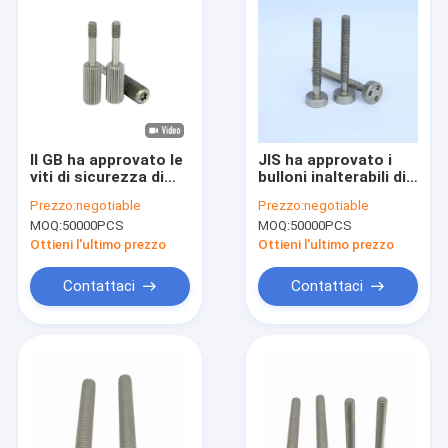
Il GB ha approvato le
JIS ha approvato i
viti di sicurezza di
bulloni inalterabili di
acciaio inossidabile,
acciaio inossidabile,
Prezzo:
negotiable
Prezzo:
negotiable
T45 vite Torx SS316
sicurezza M6 avvita
MOQ:
50000PCS
MOQ:
50000PCS
l'anti furto
Ottieni l'ultimo prezzo
Ottieni l'ultimo prezzo
Contattaci
Contattaci
Casa
Prodotti
Chi Siamo