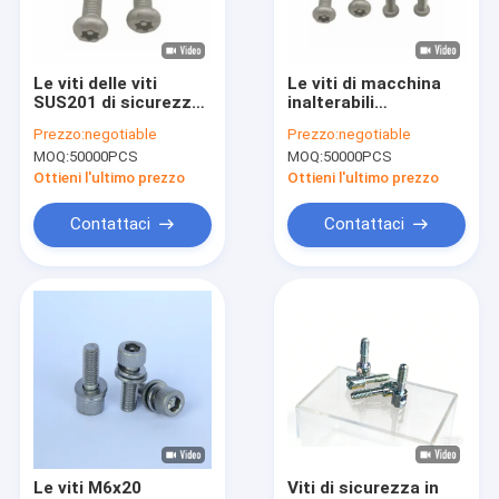
Visita alla fabbrica
Controllo della qualità
Le viti delle viti
Le viti di macchina
SUS201 di sicurezza
inalterabili
Contattaci
di acciaio
inossidabili delle viti
Prezzo:
negotiable
Prezzo:
negotiable
inossidabile di
M4x35 SUS316 hanno
MOQ:
50000PCS
MOQ:
50000PCS
Dacromet hanno
passivato
Notizie
anodizzato Niplated
Ottieni l'ultimo prezzo
Ottieni l'ultimo prezzo
Casi
Contattaci
Contattaci
Richiedi un preventivo
Viti di sicurezza di acciaio inossidabile
Viti autofilettanti di acciaio inossidabile
Viti di macchina di acciaio inossidabile
Le viti M6x20
Viti di sicurezza in