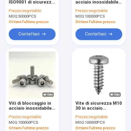
ISO9001 di sicurezza
acciaio inossidabile
Viti del contrappeso di acciaio inossidabile
di acciaio
personalizzabili in
Prezzo:
negotiable
Prezzo:
negotiable
inossidabile della
spessore M10 30
MOQ:
Vite di adeguamento eccentrica
50000PCS
MOQ:
100000PCS
testa esagonale
Resistenza alla
hanno approvato Pin
corrosione Buona
Ottieni l'ultimo prezzo
Ottieni l'ultimo prezzo
In Hex Screw
Ideale per
Viti del contatore elettrico
applicazioni
Contattaci
Contattaci
industriali
Ribattino di acciaio inossidabile
Vite a molle
Fermo intestato freddo
Viti di macchina extra-lunghe
Anti vite d'allentamento
Viti di bloccaggio in
Vite di sicurezza M10
Fermo non standard
acciaio inossidabile
30 in acciaio
con spessore
inossidabile con
Prezzo:
negotiable
Prezzo:
negotiable
personalizzabile
testa esagonale
Pin dell'albero motore
MOQ:
100000PCS
MOQ:
100000PCS
Componenti per
esterna, spessore
carichi pesanti
personalizzabile,
Ottieni l'ultimo prezzo
Ottieni l'ultimo prezzo