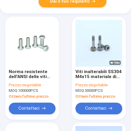
Dai il tuo requisito
Norma resistente
Viti inalterabili SS304
dell'ANSI delle viti
M4x15 materiale di
M5X10 di sicurezza
acciaio inossidabile
Prezzo:
negotiable
Prezzo:
negotiable
di acciaio
di Pin Head Screws
MOQ:
100000PCS
MOQ:
50000PCS
inossidabile del
Anti Theft
compressore
Ottieni l'ultimo prezzo
Ottieni l'ultimo prezzo
Contattaci
Contattaci