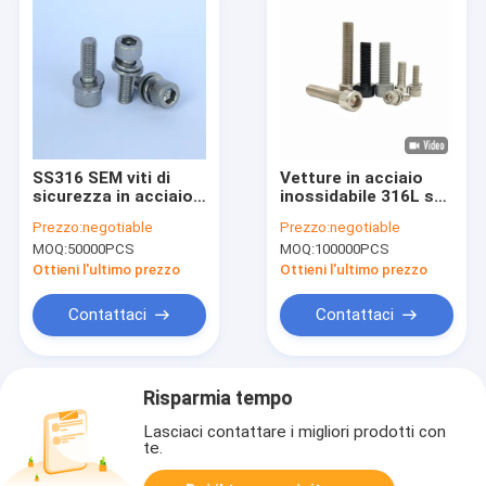
SS316 SEM viti di
Vetture in acciaio
sicurezza in acciaio
inossidabile 316L su
inossidabile
misura Vetture
Prezzo:
negotiable
Prezzo:
negotiable
adesive a presa
MOQ:
50000PCS
MOQ:
100000PCS
esagonale Vetture
resistenti alle gocce
Ottieni l'ultimo prezzo
Ottieni l'ultimo prezzo
Contattaci
Contattaci
Risparmia tempo
Lasciaci contattare i migliori prodotti con
te.