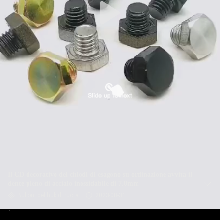
Il CD decorativo dei chiodi di esagono su ordinazione avvita il
dente pieno di acciaio inossidabile di 7.0mm
Bulloni del hub di ruota
2023-08-31