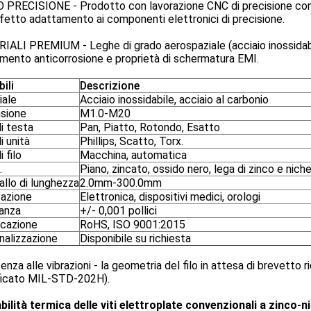
 PRECISIONE - Prodotto con lavorazione CNC di precisione con 
fetto adattamento ai componenti elettronici di precisione.
ALI PREMIUM - Leghe di grado aerospaziale (acciaio inossidabile
imento anticorrosione e proprietà di schermatura EMI.
ili
Descrizione
iale
Acciaio inossidabile, acciaio al carbonio
sione
M1.0-M20
i testa
Pan, Piatto, Rotondo, Esatto
i unità
Phillips, Scatto, Torx.
i filo
Macchina, automatica
.
Piano, zincato, ossido nero, lega di zinco e niche
allo di lunghezza
2.0mm-300.0mm
cazione
Elettronica, dispositivi medici, orologi
ranza
+/- 0,001 pollici
icazione
RoHS, ISO 9001:2015
nalizzazione
Disponibile su richiesta
enza alle vibrazioni - la geometria del filo in attesa di brevetto
ificato MIL-STD-202H).
bilità termica delle viti elettroplate convenzionali a zinco-n