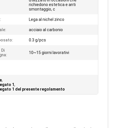
utilizzato in occasioni che
richiedono estetica e anti
smontaggio, c
:
Lega al nichel zinco
ale:
acciaio al carbonio
posato:
0.3 g/pcs
 Di
10~15 giorni lavorativi
gna:
e
,
legato 1
,
allegato 1 del presente regolamento