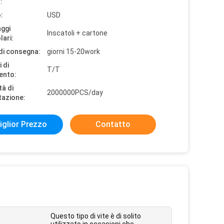
:
:
USD
aggi
Inscatoli + cartone
lari:
di consegna:
giorni 15-20work
 di
T/T
ento:
tà di
2000000PCS/day
tazione:
iglior Prezzo
Contatto
Questo tipo di vite è di solito