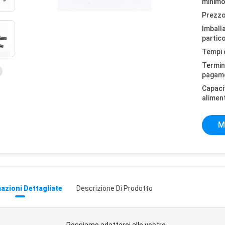
minimo
Prezzo
Imball
partico
Tempi 
Termini
pagam
Capaci
alimen
M
azioni Dettagliate
Descrizione Di Prodotto