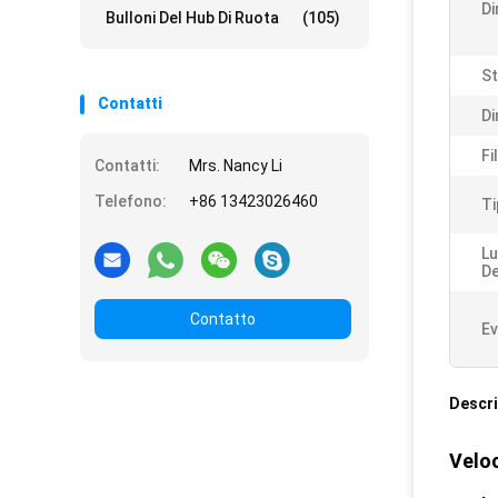
Di
Bulloni Del Hub Di Ruota
(105)
St
Contatti
Di
Fi
Contatti:
Mrs. Nancy Li
Telefono:
+86 13423026460
Ti
Lu
De
Contatto
Ev
Descri
Veloc