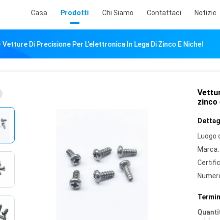
Casa
Prodotti
Chi Siamo
Contattaci
Notizie
Vetture Di Precisione Per L'elettronica In Lega Di Zinco E Nichel
Vettur
zinco 
Dettagl
Luogo d
Marca:
Certifi
Numero
Termin
Quantit