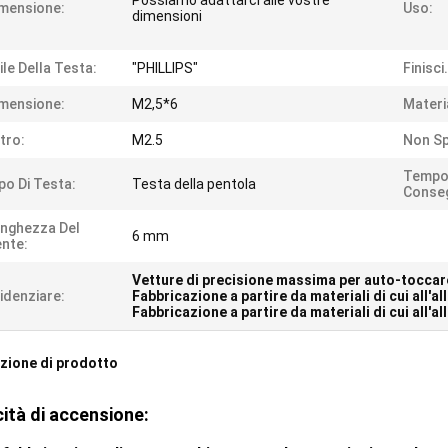
Possiamo adattarci alle vostre
mensione:
Uso:
dimensioni
ile Della Testa:
"PHILLIPS"
Finisci.
mensione:
M2,5*6
Materi
ltro:
M2.5
Non S
Tempo
po Di Testa:
Testa della pentola
Conse
nghezza Del
6 mm
nte:
Vetture di precisione massima per auto-toccar
idenziare:
Fabbricazione a partire da materiali di cui all'al
Fabbricazione a partire da materiali di cui all'
zione di prodotto
ità di accensione: