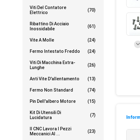
Viti Del Contatore
(70)
Elettrico
Ribattino Di Acciaio
(61)
Inossidabile
Vite A Molle
(24)
Fermo Intestato Freddo
(24)
Viti Di Macchina Extra-
(26)
Lunghe
Anti Vite D'allentamento
(13)
Fermo Non Standard
(74)
Pin Dell'albero Motore
(15)
Kit Di Utensili Di
(7)
Inform
Lucidatura
Il CNC Lavora I Pezzi
(23)
Meccanici Al ...