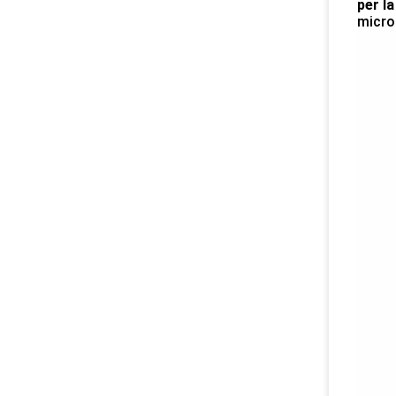
per l
micro