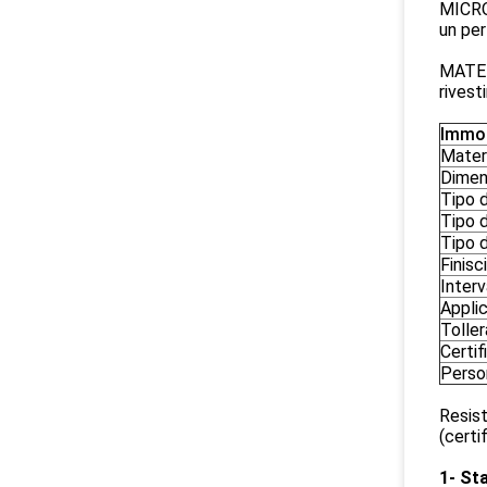
MICRO
un per
MATERI
rivest
Immob
Mater
Dimen
Tipo d
Tipo d
Tipo d
Finisci
Interv
Appli
Tolle
Certif
Perso
Resist
(cert
1- Sta