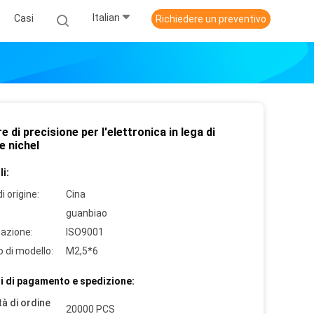
Italian
Casi
Richiedere un preventivo
e di precisione per l'elettronica in lega di
e nichel
i:
i origine:
Cina
guanbiao
cazione:
ISO9001
 di modello:
M2,5*6
i di pagamento e spedizione:
à di ordine
20000 PCS