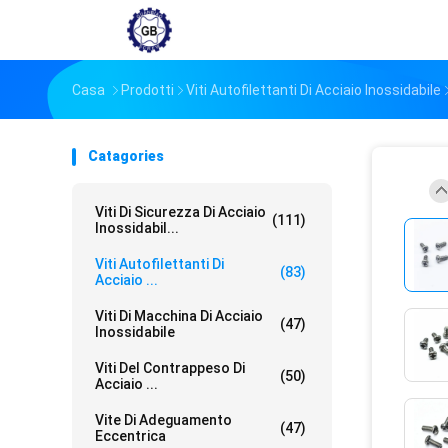
Casa
Prodotti
Viti Autofilettanti Di Acciaio Inossidabile
Catagories
Viti Di Sicurezza Di Acciaio
(111)
Inossidabil...
Viti Autofilettanti Di
(83)
Acciaio ...
Viti Di Macchina Di Acciaio
(47)
Inossidabile
Viti Del Contrappeso Di
(50)
Acciaio ...
Vite Di Adeguamento
(47)
Eccentrica