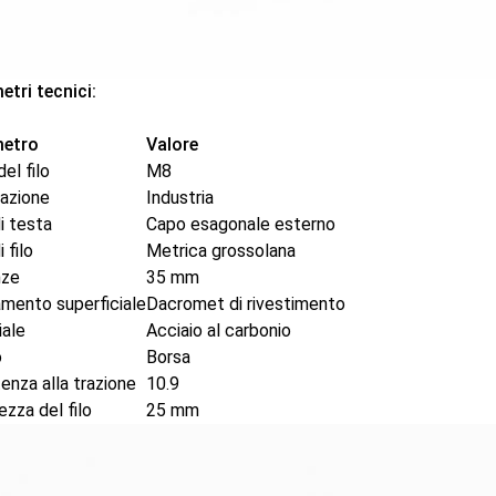
tri tecnici:
etro
Valore
el filo
M8
cazione
Industria
i testa
Capo esagonale esterno
 filo
Metrica grossolana
nze
35 mm
mento superficiale
Dacromet di rivestimento
iale
Acciaio al carbonio
o
Borsa
enza alla trazione
10.9
zza del filo
25 mm