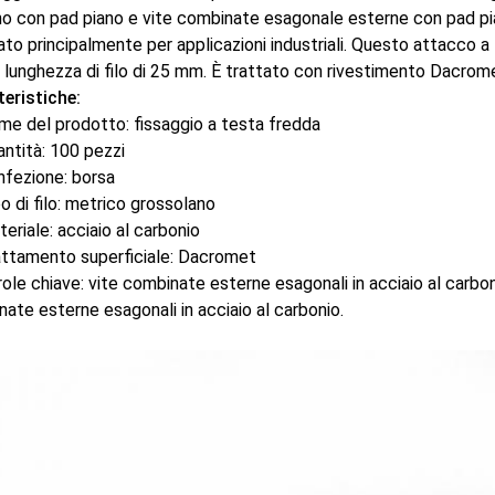
o con pad piano e vite combinate esagonale esterne con pad pia
zato principalmente per applicazioni industriali. Questo attacco a 
 lunghezza di filo di 25 mm. È trattato con rivestimento Dacrom
eristiche:
e del prodotto: fissaggio a testa fredda
ntità: 100 pezzi
nfezione: borsa
o di filo: metrico grossolano
eriale: acciaio al carbonio
attamento superficiale: Dacromet
ole chiave: vite combinate esterne esagonali in acciaio al carbo
ate esterne esagonali in acciaio al carbonio.