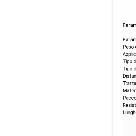
Parame
Param
Peso d
Appli
Tipo d
Tipo di
Dista
Tratta
Mater
Pacc
Resist
Lunghe