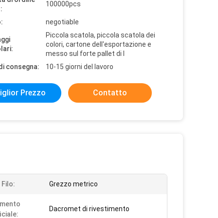
100000pcs
:
:
negotiable
Piccola scatola, piccola scatola dei
aggi
colori, cartone dell'esportazione e
lari:
messo sul forte pallet di l
di consegna:
10-15 giorni del lavoro
iglior Prezzo
Contatto
 Filo:
Grezzo metrico
amento
Dacromet di rivestimento
ciale: