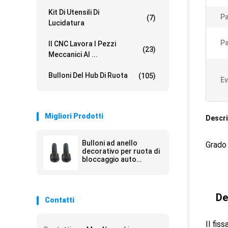
Kit Di Utensili Di
Pa
(7)
Lucidatura
Pa
Il CNC Lavora I Pezzi
(23)
Meccanici Al ...
Bulloni Del Hub Di Ruota
(105)
Ev
Migliori Prodotti
Descri
Bulloni ad anello
Grado 
decorativo per ruota di
bloccaggio auto
modificata
De
Contatti
Il fis