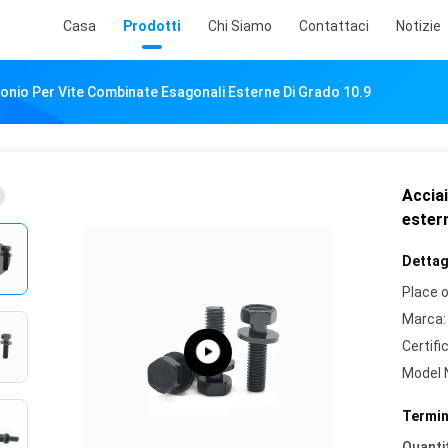
Casa
Prodotti
Chi Siamo
Contattaci
Notizie
bonio Per Vite Combinate Esagonali Esterne Di Grado 10.9
Acciai
estern
Dettagl
Place o
Marca:
Certifi
Model 
Termin
Quantit