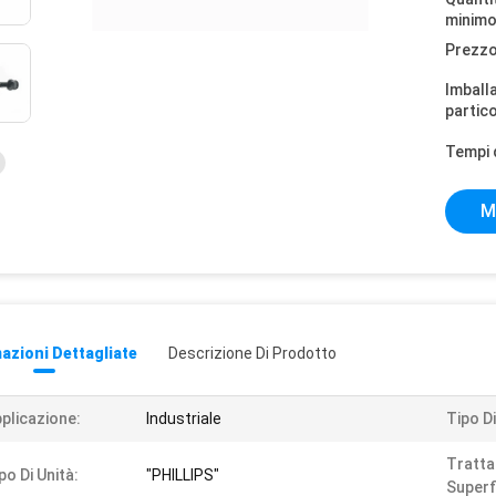
minimo
Prezzo
Imball
partico
Tempi 
M
azioni Dettagliate
Descrizione Di Prodotto
plicazione:
Industriale
Tipo Di
Tratt
po Di Unità:
"PHILLIPS"
Superfi