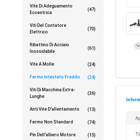
Vite Di Adeguamento
(47)
Eccentrica
Viti Del Contatore
(70)
Elettrico
Ribattino Di Acciaio
(61)
Inossidabile
Vite A Molle
(24)
Fermo Intestato Freddo
(24)
Viti Di Macchina Extra-
(26)
Lunghe
Inform
Anti Vite D'allentamento
(13)
Ap
Fermo Non Standard
(74)
Ti
Pin Dell'albero Motore
(15)