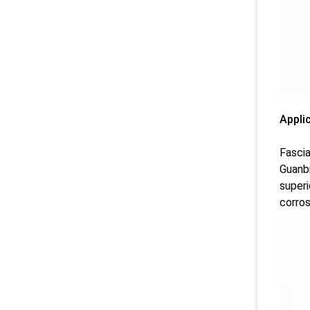
Applic
Fasci
Guanbi
superi
corros