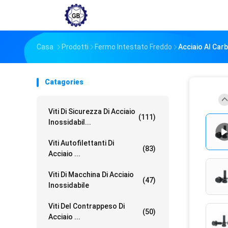
Casa
Prodotti
Fermo Intestato Freddo
Acciaio Al Car
Catagories
Viti Di Sicurezza Di Acciaio
(111)
Inossidabil...
Viti Autofilettanti Di
(83)
Acciaio ...
Viti Di Macchina Di Acciaio
(47)
Inossidabile
Viti Del Contrappeso Di
(50)
Acciaio ...