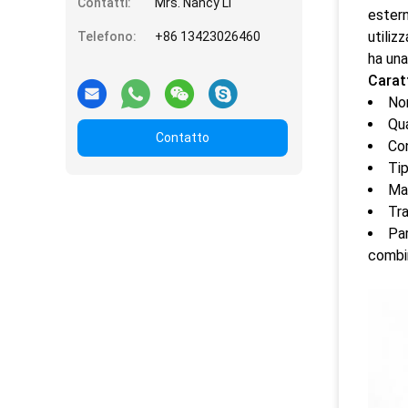
Contatti:
Mrs. Nancy Li
estern
utiliz
Telefono:
+86 13423026460
ha una
Caratt
Nom
Qua
Contatto
Co
Tip
Mat
Tr
Par
combin