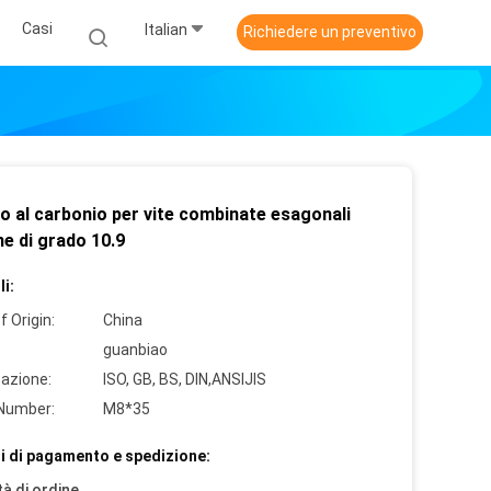
Casi
Italian
Richiedere un preventivo
o al carbonio per vite combinate esagonali
e di grado 10.9
i:
f Origin:
China
guanbiao
cazione:
ISO, GB, BS, DIN,ANSIJIS
Number:
M8*35
i di pagamento e spedizione:
à di ordine