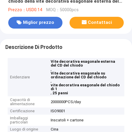
chiodo della vite decorativa esagonale esterna del
CD
Prezzo：USD0.14
MOQ：50000pcs
Miglior prezzo
Contattaci
Descrizione Di Prodotto
Vite decorativa esagonale esterna
del CD del chiodo
,
Vite decorativa esagonale su
Evidenziare
ordinazione del CD del chiodo
,
vite decorativa esagonale del chiodo
di 1
,
25 passi
Capacità di
2000000PCS/day
alimentazione
Certificazione
ISO9001
Imballaggi
Inscatoli + cartone
particolari
Luogo di origine
Cina