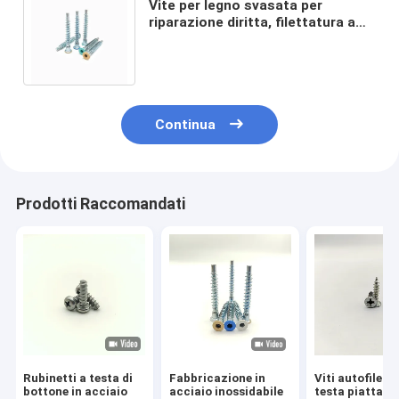
Vite per legno svasata per
riparazione diritta, filettatura a
rullo autofilettante per armadio
da cucina esagonale
Continua
Prodotti Raccomandati
Rubinetti a testa di
Fabbricazione in
Viti autofilett
bottone in acciaio
acciaio inossidabile
testa piatta Ph