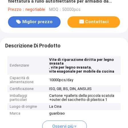
filettatura a rullo autofilettante per armadio da
cucina esagonale
Prezzo：negotiable
MOQ：50000pcs
Miglior prezzo
Contattaci
Descrizione Di Prodotto
Vite di riparazione diritta per legno
svasata
Evidenziare
,
,
vite per legno svasata
vite esagonale per mobile da cucina
Capacità di
10000pcs/day
alimentazione
Certificazione
ISO, GB, BS, DIN, ANSIJIS
Imballaggi
Cartone +pallets della piccola scatola
particolari
+outer del sacchetto di plastica 1
Luogo di origine
La Cina
Marca
guanbiao
Osservi più