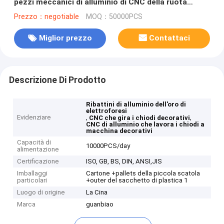
pezzi meccanici di alluminio di CNC della ruota
hanno modificato i fermi dell'automobile
Prezzo：negotiable
MOQ：50000PCS
Miglior prezzo
Contattaci
Descrizione Di Prodotto
Ribattini di alluminio dell'oro di
elettroforesi
Evidenziare
,
,
CNC che gira i chiodi decorativi
CNC di alluminio che lavora i chiodi a
macchina decorativi
Capacità di
10000PCS/day
alimentazione
Certificazione
ISO, GB, BS, DIN, ANSI,JIS
Imballaggi
Cartone +pallets della piccola scatola
particolari
+outer del sacchetto di plastica 1
Luogo di origine
La Cina
Marca
guanbiao