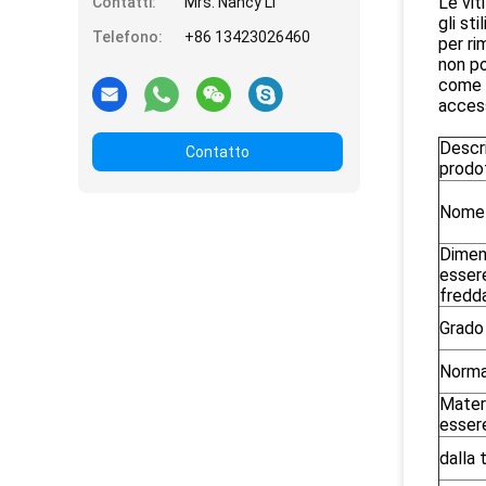
Le vit
Contatti:
Mrs. Nancy Li
gli st
Telefono:
+86 13423026460
per ri
non po
come v
access
Descri
Contatto
prodo
Nome 
Dimen
essere
fredd
Grado
Norm
Mater
esser
dalla 