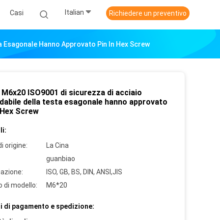
Italian
Casi
Richiedere un preventivo
sta Esagonale Hanno Approvato Pin In Hex Screw
i M6x20 ISO9001 di sicurezza di acciaio
idabile della testa esagonale hanno approvato
n Hex Screw
i:
i origine:
La Cina
guanbiao
cazione:
ISO, GB, BS, DIN, ANSI,JIS
 di modello:
M6*20
i di pagamento e spedizione: