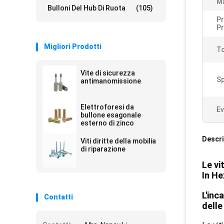
Ma
Bulloni Del Hub Di Ruota
(105)
Pr
Pr
Migliori Prodotti
To
Vite di sicurezza
Sp
antimanomissione
Elettroforesi da
Ev
bullone esagonale
esterno di zinco
Descri
Viti diritte della mobilia
di riparazione
Le vi
In H
L'inc
Contatti
delle