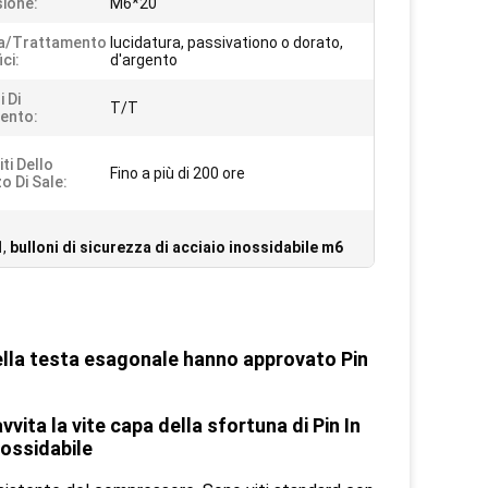
ione:
M6*20
ra/trattamento
lucidatura, passivationo o dorato,
ci:
d'argento
 Di
T/T
ento:
ti Dello
Fino a più di 200 ore
o Di Sale:
1
,
bulloni di sicurezza di acciaio inossidabile m6
della testa esagonale hanno approvato Pin
vita la vite capa della sfortuna di Pin In
inossidabile