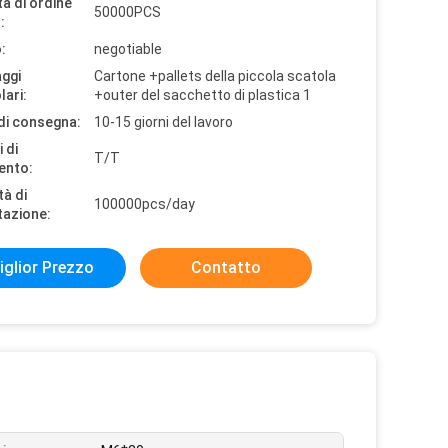
à di ordine
50000PCS
:
:
negotiable
aggi
Cartone +pallets della piccola scatola
lari:
+outer del sacchetto di plastica 1
di consegna:
10-15 giorni del lavoro
 di
T/T
ento:
tà di
100000pcs/day
tazione:
iglior Prezzo
Contatto