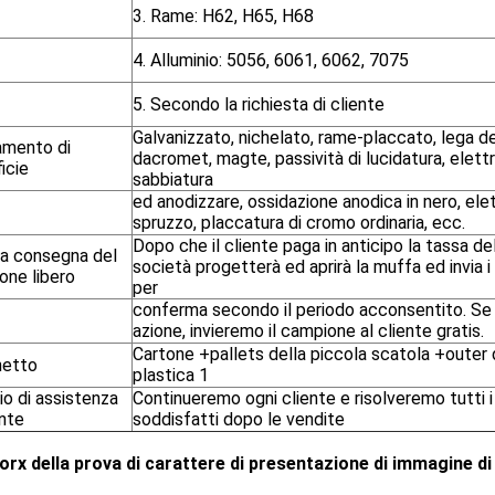
3. Rame: H62, H65, H68
4. Alluminio: 5056, 6061, 6062, 7075
5. Secondo la richiesta di cliente
Galvanizzato, nichelato, rame-placcato, lega de
amento di
dacromet, magte, passività di lucidatura, elettr
icie
sabbiatura
ed anodizzare, ossidazione anodica in nero, elet
spruzzo, placcatura di cromo ordinaria, ecc.
Dopo che il cliente paga in anticipo la tassa de
la consegna del
società progetterà ed aprirà la muffa ed invia i
one libero
per
conferma secondo il periodo acconsentito. Se l
azione, invieremo il campione al cliente gratis.
Cartone +pallets della piccola scatola +outer 
etto
plastica 1
io di assistenza
Continueremo ogni cliente e risolveremo tutti i
ente
soddisfatti dopo le vendite
Torx della prova di carattere di presentazione di immagine d