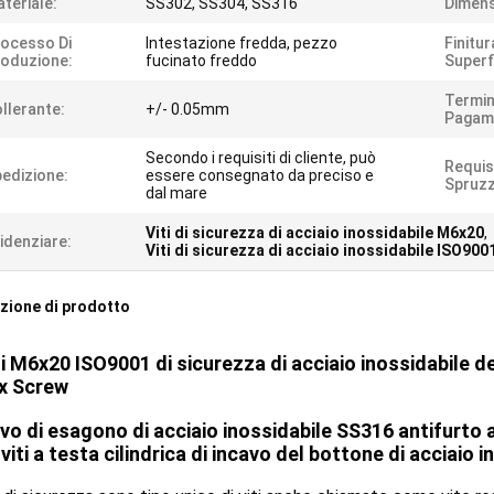
teriale:
SS302, SS304, SS316
Dimens
ocesso Di
Intestazione fredda, pezzo
Finitu
oduzione:
fucinato freddo
Superfi
Termini
llerante:
+/- 0.05mm
Pagam
Secondo i requisiti di cliente, può
Requisi
edizione:
essere consegnato da preciso e
Spruzz
dal mare
Viti di sicurezza di acciaio inossidabile M6x20
,
idenziare:
Viti di sicurezza di acciaio inossidabile ISO900
zione di prodotto
ti M6x20 ISO9001 di sicurezza di acciaio inossidabile 
ex Screw
avo di esagono di acciaio inossidabile SS316 antifurto av
 viti a testa cilindrica di incavo del bottone di acciaio 