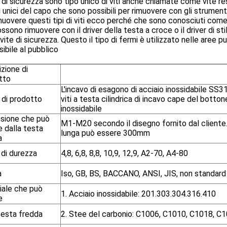
i di sicurezza sono tipo unico di viti anche chiamate come vite 
ili unici del capo che sono possibili per rimuovere con gli strumen
muovere questi tipi di viti ecco perché che sono conosciuti come 
ssono rimuovere con il driver della testa a croce o il driver di 
ite di sicurezza. Questo il tipo di fermi è utilizzato nelle aree
ibile al pubblico
zione di
tto
L'incavo di esagono di acciaio inossidabile SS31
di prodotto
viti a testa cilindrica di incavo cape del botton
inossidabile
sione che può
M1-M20 secondo il disegno fornito dal cliente.
 dalla testa
lunga può essere 300mm
a
 di durezza
4,8, 6,8, 8,8, 10,9, 12,9, A2-70, A4-80
a
Iso, GB, BS, BACCANO, ANSI, JIS, non standard
iale che può
1. Acciaio inossidabile: 201.303.304.316.410
e
testa fredda
2. Stee del carbonio: C1006, C1010, C1018, C