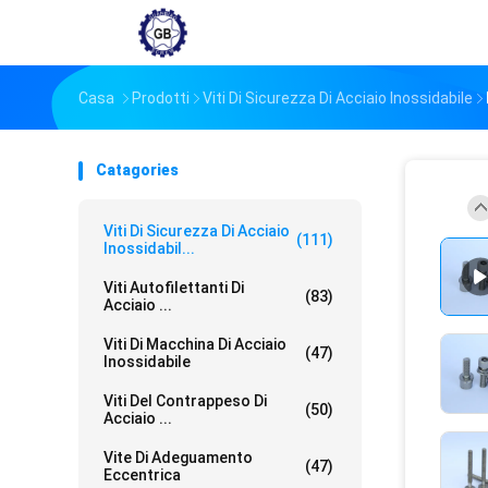
Casa
Prodotti
Viti Di Sicurezza Di Acciaio Inossidabile
Catagories
Viti Di Sicurezza Di Acciaio
(111)
Inossidabil...
Viti Autofilettanti Di
(83)
Acciaio ...
Viti Di Macchina Di Acciaio
(47)
Inossidabile
Viti Del Contrappeso Di
(50)
Acciaio ...
Vite Di Adeguamento
(47)
Eccentrica