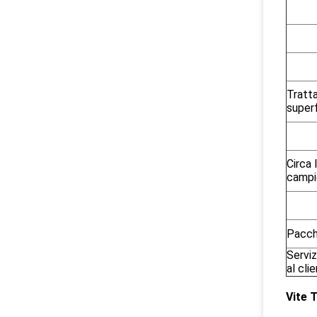
Tratt
superf
Circa 
campi
Pacch
Serviz
al cli
Vite 