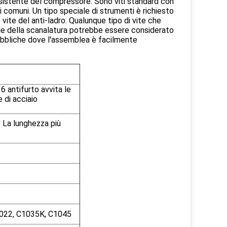
resistente del compressore. Sono viti standard con
ti comuni. Un tipo speciale di strumenti è richiesto
vite del anti-ladro. Qualunque tipo di vite che
stile della scanalatura potrebbe essere considerato
 pubbliche dove l'assemblea è facilmente
6 antifurto avvita le
e di acciaio
 La lunghezza più
1022, C1035K, C1045