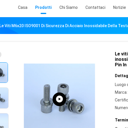
Casa
Prodotti
Chi Siamo
Contattaci
Notizie
Le Viti M6x20 ISO9001 Di Sicurezza Di Acciaio Inossidabile Della Te
Le vit
inoss
Pin I
Dettagl
Luogo d
Marca:
Certifi
Numero
Termin