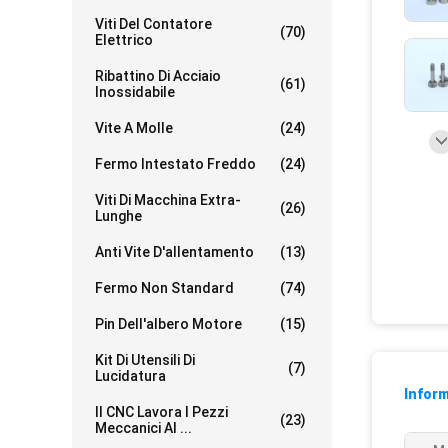
Viti Del Contatore
(70)
Elettrico
Ribattino Di Acciaio
(61)
Inossidabile
Vite A Molle
(24)
Fermo Intestato Freddo
(24)
Viti Di Macchina Extra-
(26)
Lunghe
Anti Vite D'allentamento
(13)
Fermo Non Standard
(74)
Pin Dell'albero Motore
(15)
Kit Di Utensili Di
(7)
Lucidatura
Inform
Il CNC Lavora I Pezzi
(23)
Meccanici Al ...