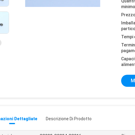
Quantit
minimo
Prezzo
Imball
partico
Tempi 
Termini
pagam
Capaci
alimen
M
azioni Dettagliate
Descrizione Di Prodotto