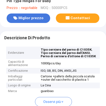
Pin Type Hinges For Baby
Prezzo：negotiable
MOQ：50000PCS
Miglior prezzo
Contattaci
Descrizione Di Prodotto
,
Tipo cerniere del perno di C1035K
Evidenziare
,
Tipo cerniere del perno dell'ANSI
Perno di cerniera d'ottone di C1035K
Capacità di
10000pcs/day
alimentazione
Certificazione
ISO, GB, BS, DIN, ANSI,JIS
Imballaggi
Cartone +pallets della piccola scatola
particolari
+outer del sacchetto di plastica 1
Luogo di origine
La Cina
Marca
guanbiao
Osservi più