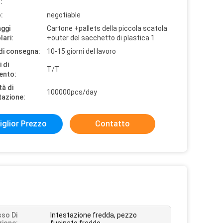
:
:
negotiable
aggi
Cartone +pallets della piccola scatola
lari:
+outer del sacchetto di plastica 1
di consegna:
10-15 giorni del lavoro
 di
T/T
ento:
tà di
100000pcs/day
tazione:
iglior Prezzo
Contatto
so Di
Intestazione fredda, pezzo