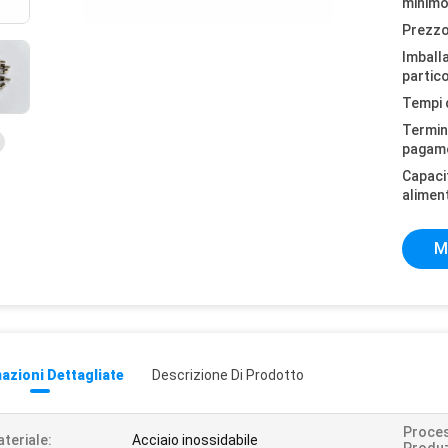
minimo
Prezzo
Imball
partico
Tempi 
Termini
pagam
Capaci
alimen
M
azioni Dettagliate
Descrizione Di Prodotto
Proces
teriale:
Acciaio inossidabile