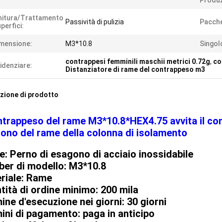
Produz
nitura/trattamento
Passività di pulizia
Pacche
perfici:
mensione:
M3*10.8
Singol
contrappesi femminili maschii metrici 0.72g
,
co
idenziare:
Distanziatore di rame del contrappeso m3
zione di prodotto
ontrappeso del rame M3*10.8*HEX4.75 avvita il co
ono del rame della colonna di isolamento
: Perno di esagono di acciaio inossidabile
er di modello: M3*10.8
riale: Rame
tità di ordine minimo: 200 mila
ine d'esecuzione nei giorni: 30 giorni
ini di pagamento: paga in anticipo