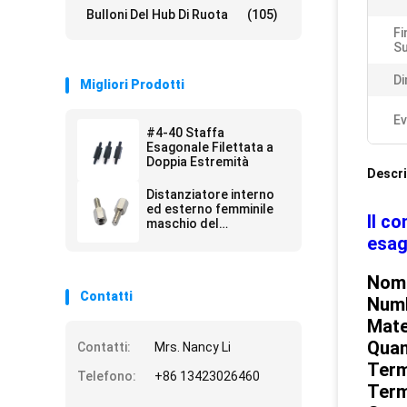
Bulloni Del Hub Di Ruota
(105)
Fi
Su
Di
Migliori Prodotti
Ev
#4-40 Staffa
Esagonale Filettata a
Doppia Estremità
Descri
Distanziatore interno
ed esterno femminile
Il c
maschio del
contrappeso di AISI
esag
M4, della sfortuna del
contrappeso
Nome
Contatti
Numb
Mate
Quan
Contatti:
Mrs. Nancy Li
Term
Telefono:
+86 13423026460
Term