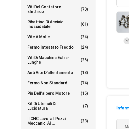
Viti Del Contatore
(70)
Elettrico
Ribattino Di Acciaio
(61)
Inossidabile
Vite A Molle
(24)
Fermo Intestato Freddo
(24)
Viti Di Macchina Extra-
(26)
Lunghe
Anti Vite D'allentamento
(13)
Fermo Non Standard
(74)
Pin Dell'albero Motore
(15)
Kit Di Utensili Di
(7)
Inform
Lucidatura
Il CNC Lavora I Pezzi
(23)
Meccanici Al ...
Ma