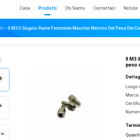
Casa
Prodotti
Chi Siamo
Contattaci
Notizie
ile
Il M3 Il Singolo Rame Femminile Maschio Metrico Del Peso Dei C
Il M3 
peso 
Dettagl
Luogo d
Marca:
Certifi
Numero
Termin
Quantit