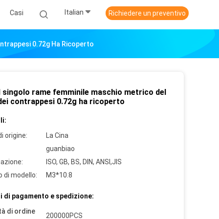
Italian
Casi
Richiedere un preventivo
ontrappesi 0.72g Ha Ricoperto
il singolo rame femminile maschio metrico del
dei contrappesi 0.72g ha ricoperto
i:
i origine:
La Cina
guanbiao
cazione:
ISO, GB, BS, DIN, ANSI,JIS
 di modello:
M3*10.8
i di pagamento e spedizione:
à di ordine
200000PCS