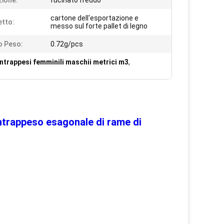
ione:
fucinato freddo
cartone dell'esportazione e
tto:
messo sul forte pallet di legno
o Peso:
0.72g/pcs
ntrappesi femminili maschii metrici m3
,
ntrappeso esagonale di rame di