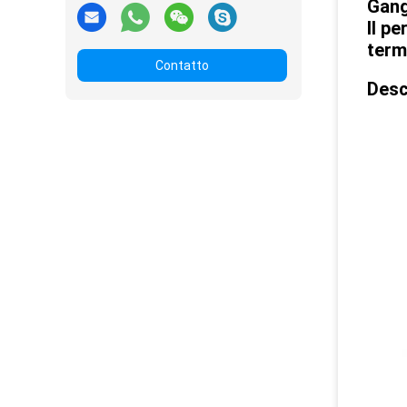
Gang
Il p
term
Contatto
Desc