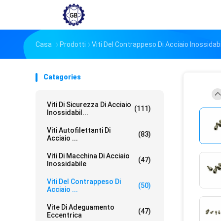
Casa
Prodotti
Viti Del Contrappeso Di Acciaio Inossidab
Catagories
Viti Di Sicurezza Di Acciaio
(111)
Inossidabil...
Viti Autofilettanti Di
(83)
Acciaio ...
Viti Di Macchina Di Acciaio
(47)
Inossidabile
Viti Del Contrappeso Di
(50)
Acciaio ...
Vite Di Adeguamento
(47)
Eccentrica