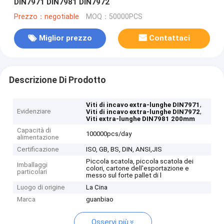
DIN7971 DIN7981 DIN7972
Prezzo：negotiable
MOQ：50000PCS
Miglior prezzo
Contattaci
Descrizione Di Prodotto
,
Viti di incavo extra-lunghe DIN7971
Evidenziare
,
Viti di incavo extra-lunghe DIN7972
Viti extra-lunghe DIN7981 200mm
Capacità di
100000pcs/day
alimentazione
Certificazione
ISO, GB, BS, DIN, ANSI,JIS
Piccola scatola, piccola scatola dei
Imballaggi
colori, cartone dell'esportazione e
particolari
messo sul forte pallet di l
Luogo di origine
La Cina
Marca
guanbiao
Osservi più